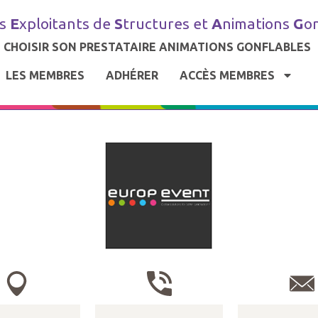
es
E
xploitants de
S
tructures et
A
nimations
G
o
CHOISIR SON PRESTATAIRE ANIMATIONS GONFLABLES
LES MEMBRES
ADHÉRER
ACCÈS MEMBRES