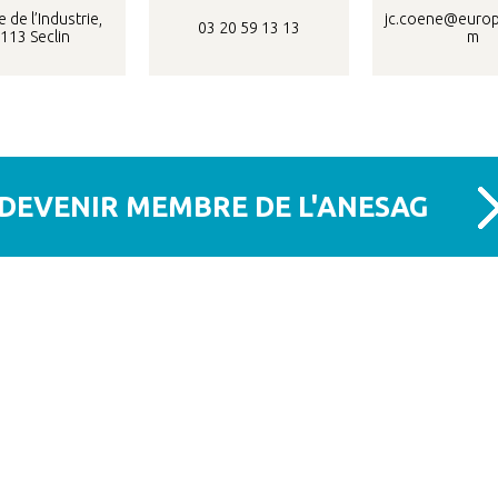
 de l’Industrie,
jc.coene@europ
03 20 59 13 13
113 Seclin
m
DEVENIR MEMBRE DE L'ANESAG