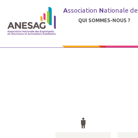
A
ssociation
N
ationale d
QUI SOMMES-NOUS ?