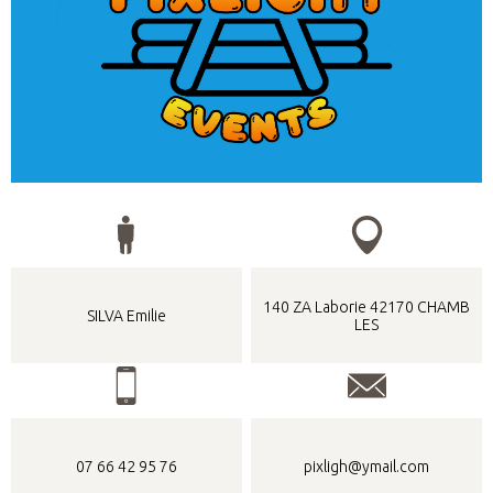
140 ZA Laborie 42170 CHAMB
SILVA Emilie
LES
07 66 42 95 76
pixligh@ymail.com